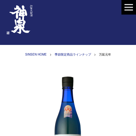
SINSEN HOME
>
季節限定商品ラインナップ
> 万延元年