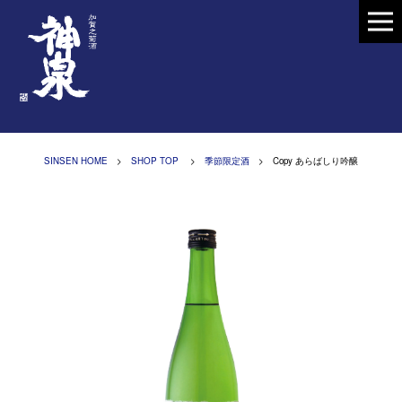
SINSEN HOME
>
SHOP TOP
>
季節限定酒
> Copy あらばしり吟醸