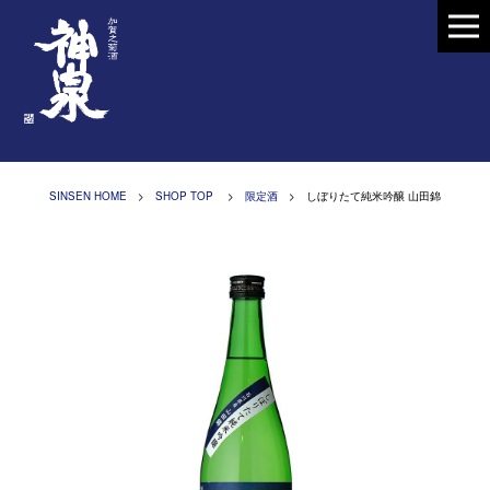
SINSEN HOME
>
SHOP TOP
>
限定酒
> しぼりたて純米吟醸 山田錦