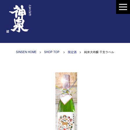
SINSEN HOME
>
SHOP TOP
>
限定酒
> 純米大吟醸 干支ラベル