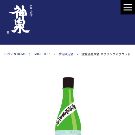
SINSEN HOME
>
SHOP TOP
>
季節限定酒
> 無濾過生原酒 スプリングオブゴッド